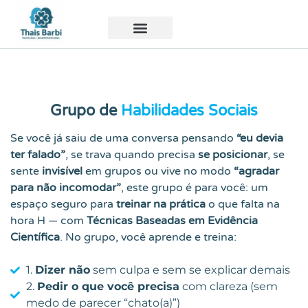
🧑 Área Membros
👩🏻‍⚕️ Serviços
📚 Materiais
📅 Calendario
Grupo de
Habilidades Sociais
Se você já saiu de uma conversa pensando
“eu devia
ter falado”
, se trava quando precisa
se posicionar
, se
sente
invisível
em grupos ou vive no modo
“agradar
para não incomodar”
, este grupo é para você: um
espaço seguro para
treinar na prática
o que falta na
hora H — com
Técnicas Baseadas em Evidência
Científica
. No grupo, você aprende e treina:
1.
Dizer não
sem culpa e sem se explicar demais
2.
Pedir o que você precisa
com clareza (sem
medo de parecer “chato(a)”)